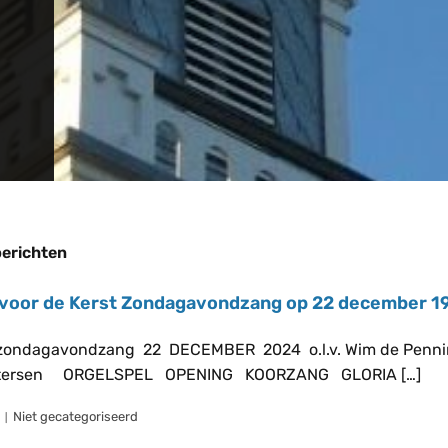
erichten
 voor de Kerst Zondagavondzang op 22 december 19
agavondzang 22 DECEMBER 2024 o.l.v. Wim de Penning, d
etersen ORGELSPEL OPENING KOORZANG GLORIA […]
Niet gecategoriseerd