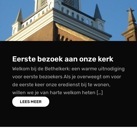
kerk
Bethelkerk App
uitnodiging
Ontdek onze Bethelkerk-app! We zijn
gt om voor
om onze gemeenteleden en vrienden u
onen,
nodigen om de officiële app van onze 
…]
te ontdekken! In deze moderne tijd is 
belangrijker […]
LEES MEER