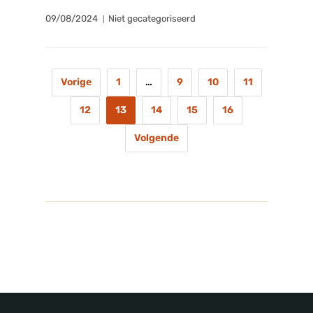
09/08/2024
Niet gecategoriseerd
Vorige
1
…
9
10
11
12
13
14
15
16
Volgende