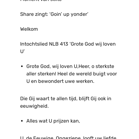
Share zingt: ‘Goin’ up yonder’
Welkom
Intochtslied NLB 413 ‘Grote God wij loven
U’
Grote God, wij loven U,Heer, o sterkste
aller sterken! Heel de wereld buigt voor
U en bewondert uwe werken.
Die Gij waart te allen tijd, blijft Gij ook in
eeuwigheid.
Alles wat U prijzen kan,
U, de Eeuwige, Ongeziene, looft uw liefde