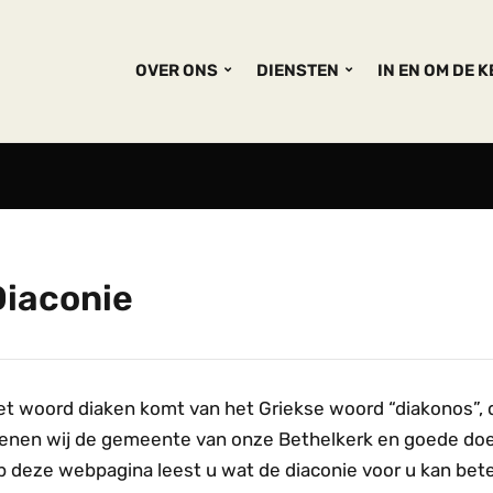
OVER ONS
DIENSTEN
IN EN OM DE 
Diaconie
et woord diaken komt van het Griekse woord “diakonos”, d
ienen wij de gemeente van onze Bethelkerk en goede doe
p deze webpagina leest u wat de diaconie voor u kan bet