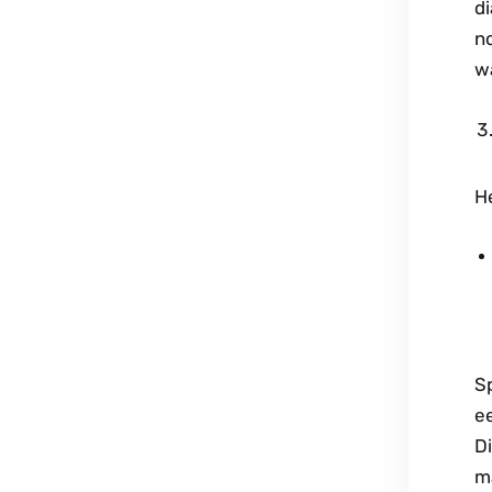
di
n
wa
He
S
e
D
m