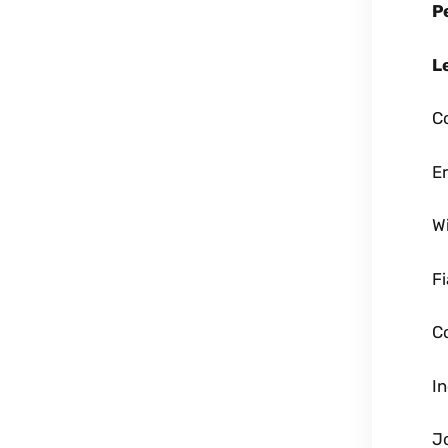
P
L
C
Er
W
F
C
I
J