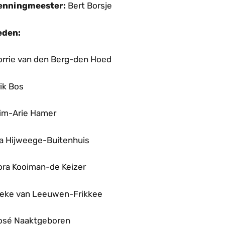
enningmeester:
Bert Borsje
eden:
orrie van den Berg-den Hoed
ik Bos
im-Arie Hamer
ia Hijweege-Buitenhuis
ora Kooiman-de Keizer
neke van Leeuwen-Frikkee
osé Naaktgeboren