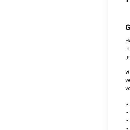
He
in
gr
Wi
v
vo