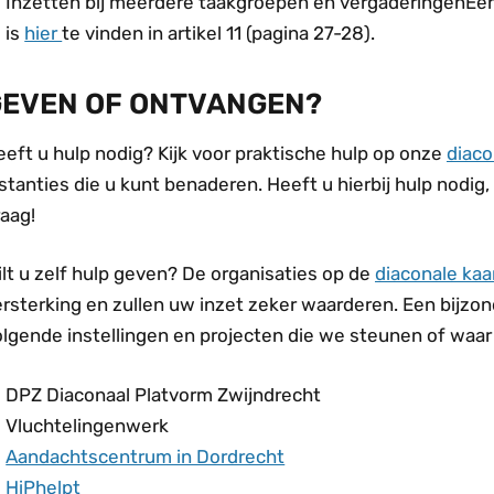
Inzetten bij meerdere taakgroepen en vergaderingenEen 
is
hier
te vinden in artikel 11 (pagina 27-28).
GEVEN OF ONTVANGEN?
eft u hulp nodig? Kijk voor praktische hulp op onze
diaco
stanties die u kunt benaderen. Heeft u hierbij hulp nodig,
aag!
lt u zelf hulp geven? De organisaties op de
diaconale kaa
ersterking en zullen uw inzet zeker waarderen. Een bijzo
lgende instellingen en projecten die we steunen of waar w
DPZ Diaconaal Platvorm Zwijndrecht
Vluchtelingenwerk
Aandachtscentrum in Dordrecht
HiPhelpt