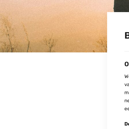
O
W
va
ma
n
e
D