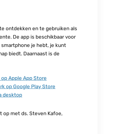
te ontdekken en te gebruiken als
nte. De app is beschikbaar voor
 smartphone je hebt, je kunt
hap biedt. Daarnaast is de
 op Apple App Store
rk op Google Play Store
ia desktop
t op met ds. Steven Kafoe,