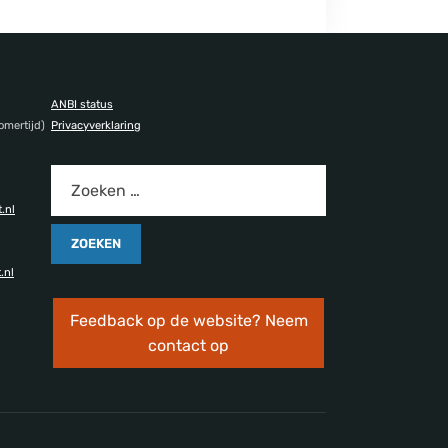
ANBI status
omertijd)
Privacyverklaring
.nl
.nl
Feedback op de website? Neem
contact op