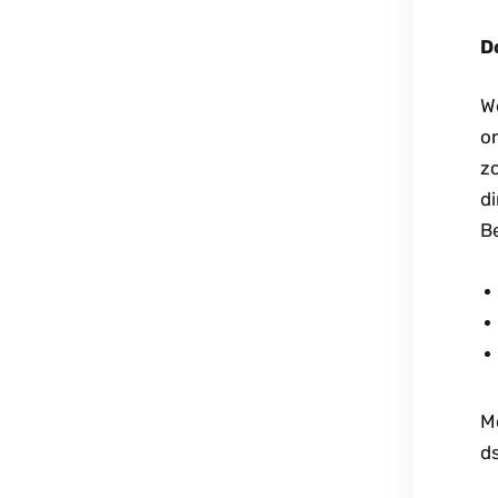
D
W
o
z
di
B
M
d