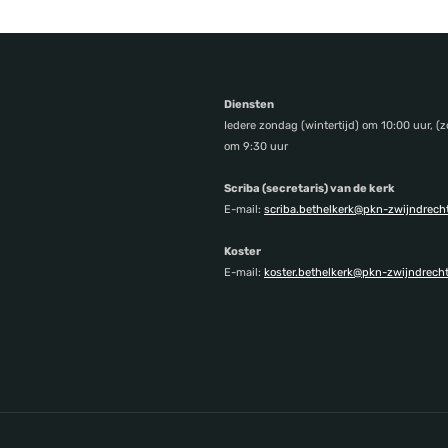
Diensten
Iedere zondag (wintertijd) om 10:00 uur, (z
om 9:30 uur
Scriba (secretaris) van de kerk
E-mail:
scriba.bethelkerk@pkn-zwijndrecht
Koster
E-mail:
koster.bethelkerk@pkn-zwijndrecht