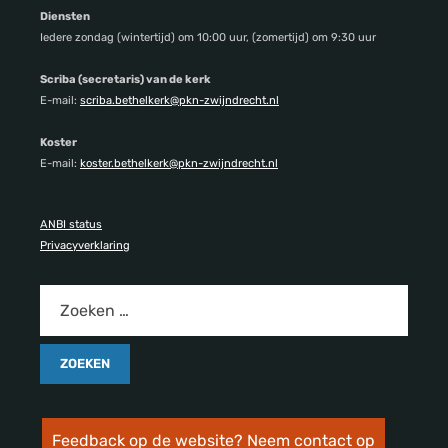
Diensten
Iedere zondag (wintertijd) om 10:00 uur, (zomertijd) om 9:30 uur
Scriba (secretaris) van de kerk
E-mail:
scriba.bethelkerk@pkn-zwijndrecht.nl
Koster
E-mail:
koster.bethelkerk@pkn-zwijndrecht.nl
ANBI status
Privacyverklaring
Feedback op de website? Neem contact op