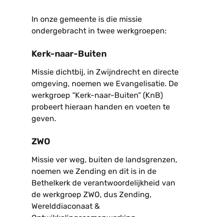
In onze gemeente is die missie
ondergebracht in twee werkgroepen:
Kerk-naar-Buiten
Missie dichtbij, in Zwijndrecht en directe
omgeving, noemen we Evangelisatie.
De
werkgroep “
K
erk-
n
aar-
B
uiten” (
KnB
)
probeert hieraan handen en voeten
te
geven.
ZWO
Missie ver weg, buiten de landsgrenzen,
noemen we Zending en dit is in de
Bethelkerk de verantwoordelijkheid van
de werkgroep
ZWO, dus
Z
ending,
W
erelddiaconaat &