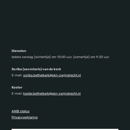
Diensten
Iedere zondag (wintertijd) om 10:00 uur, (zomertijd) om 9:30 uur
Scriba (secretaris) van de kerk
E-mail:
scriba.bethelkerk@pkn-zwijndrecht.nl
Koster
E-mail:
koster.bethelkerk@pkn-zwijndrecht.nl
ANBI status
Privacyverklaring