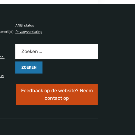
ANBI status
omertijd)
Privacyverklaring
.nl
.nl
Feedback op de website? Neem
contact op