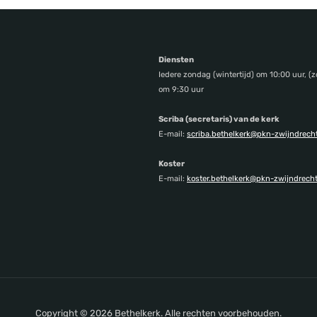
Diensten
Iedere zondag (wintertijd) om 10:00 uur, (z
om 9:30 uur
Scriba (secretaris) van de kerk
E-mail:
scriba.bethelkerk@pkn-zwijndrecht
Koster
E-mail:
koster.bethelkerk@pkn-zwijndrecht
Copyright © 2026 Bethelkerk. Alle rechten voorbehouden.