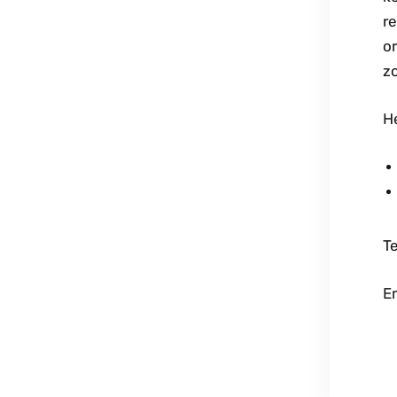
re
o
z
He
T
E