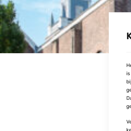
H
is
bi
g
Da
g
V
k