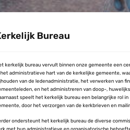
Kerkelijk Bureau
et kerkelijk bureau vervult binnen onze gemeente een ce
 het administratieve hart van de kerkelijke gemeente, waa
jhouden van de ledenadministratie, het verwerken van fin
emeenteleden, en het administreren van doop-, huwelijks-
arnaast speelt het kerkelijk bureau een belangrijke rol 
emeente, door het verzorgen van de kerkbrieven en maili
erder ondersteunt het kerkelijk bureau de diverse comm
erk met hun administratieve en organisatorische behoefte