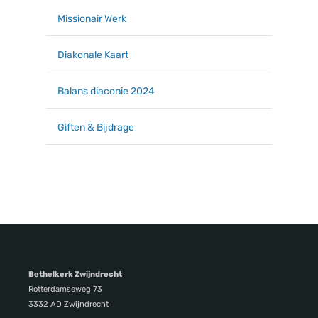
Missionair Werk
Diakonale Kaart
Balans diaconie 2024
Giften & Bijdrage
Bethelkerk Zwijndrecht
Rotterdamseweg 73
3332 AD Zwijndrecht