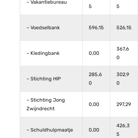
– Vakantiebureau
5
5
– Voedselbank
596,15
526,15
367,6
– Kledingbank
0,00
0
285,6
302,9
– Stichting HIP
0
0
– Stichting Jong
0,00
297,29
Zwijndrecht
426,3
– Schuldhulpmaatje
0,00
5