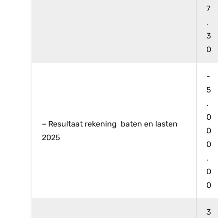
7
,
3
0
-
5
.
0
– Resultaat rekening baten en lasten
0
2025
0
,
0
0
3