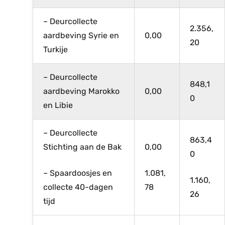
– Deurcollecte
2.356,
aardbeving Syrie en
0,00
20
Turkije
– Deurcollecte
848,1
aardbeving Marokko
0,00
0
en Libie
– Deurcollecte
863,4
Stichting aan de Bak
0,00
0
– Spaardoosjes en
1.081,
1.160,
collecte 40-dagen
78
26
tijd