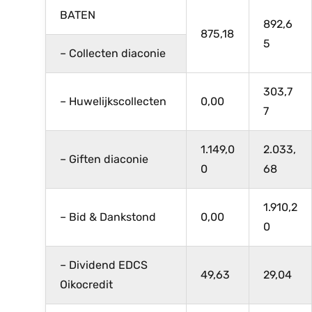
BATEN
892,6
875,18
5
– Collecten diaconie
303,7
– Huwelijkscollecten
0,00
7
1.149,0
2.033,
– Giften diaconie
0
68
1.910,2
– Bid & Dankstond
0,00
0
– Dividend EDCS
49,63
29,04
Oikocredit