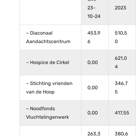
23-
2023
10-24
– Diaconaal
453,9
510,5
Aandachtscentrum
6
0
621,0
– Hospice de Cirkel
0,00
4
– Stichting vrienden
346,7
0,00
van de Hoop
5
– Noodfonds
0,00
417,55
Vluchtelingenwerk
263,3
380,6