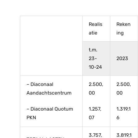
Realis
Reken
atie
ing
t.m.
23-
2023
10-24
– Diaconaal
2.500,
2.500,
Aandachtscentrum
00
00
– Diaconaal Quotum
1.257,
1.319,1
PKN
07
6
3.757,
3.819,1