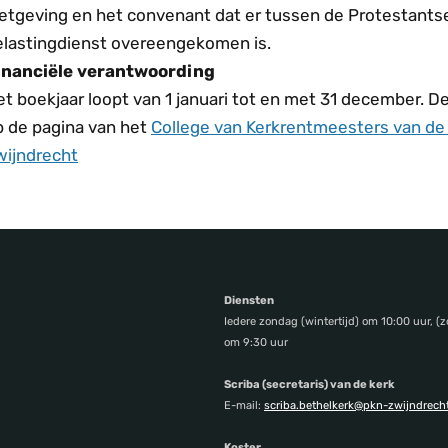
etgeving en het convenant dat er tussen de Protestantse
elastingdienst overeengekomen is.
inanciële verantwoording
t boekjaar loopt van 1 januari tot en met 31 december. De 
p de pagina van het
College van Kerkrentmeesters van d
wijndrecht
Diensten
Iedere zondag (wintertijd) om 10:00 uur, (z
om 9:30 uur
Scriba (secretaris) van de kerk
E-mail:
scriba.bethelkerk@pkn-zwijndrecht
Koster