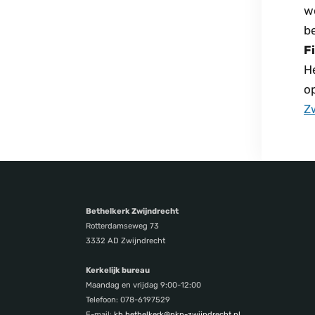
w
b
F
He
o
Z
Bethelkerk Zwijndrecht
Rotterdamseweg 73
3332 AD Zwijndrecht
Kerkelijk bureau
Maandag en vrijdag 9:00-12:00
Telefoon: 078-6197529
E-mail:
kb.bethelkerk@pkn-zwijndrecht.nl