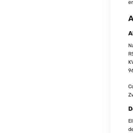
e
A
A
N
R
K
9
C
Z
D
El
d