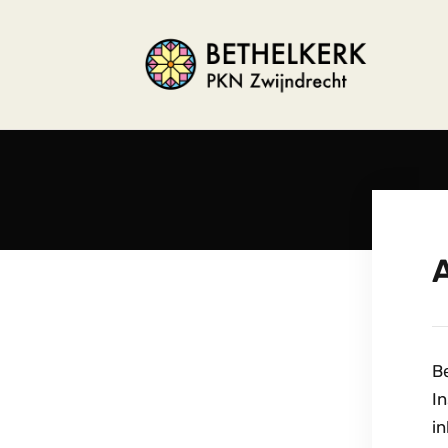
B
In
i