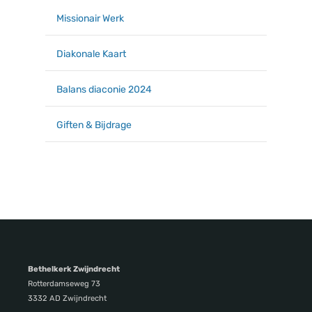
Missionair Werk
Diakonale Kaart
Balans diaconie 2024
Giften & Bijdrage
Bethelkerk Zwijndrecht
Rotterdamseweg 73
3332 AD Zwijndrecht