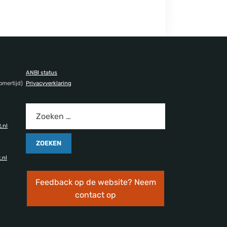
ANBI status
omertijd)
Privacyverklaring
.nl
.nl
Feedback op de website? Neem
contact op