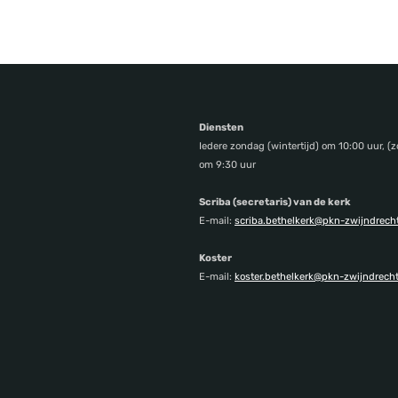
Diensten
Iedere zondag (wintertijd) om 10:00 uur, (z
om 9:30 uur
Scriba (secretaris) van de kerk
E-mail:
scriba.bethelkerk@pkn-zwijndrecht
Koster
E-mail:
koster.bethelkerk@pkn-zwijndrecht