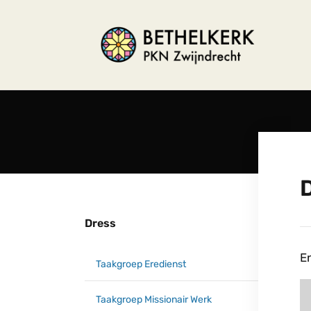
Dress
En
Taakgroep Eredienst
Taakgroep Missionair Werk