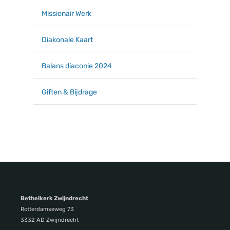
Missionair Werk
Diakonale Kaart
Balans diaconie 2024
Giften & Bijdrage
Bethelkerk Zwijndrecht
Rotterdamseweg 73
3332 AD Zwijndrecht