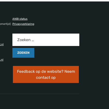
ANBI status
omertijd)
Privacyverklaring
.nl
.nl
Feedback op de website? Neem
contact op