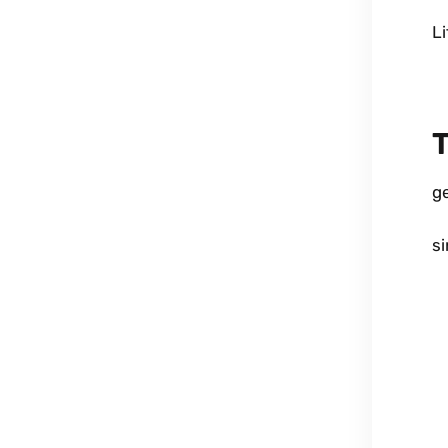
Li
T
ge
s