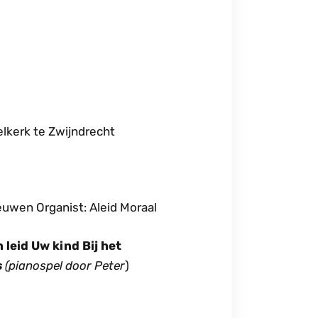
elkerk te Zwijndrecht
euwen Organist: Aleid Moraal
 leid Uw kind Bij het
s
(pianospel door Peter
)