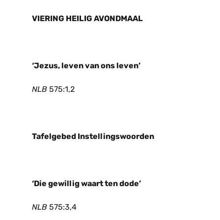
VIERING HEILIG AVONDMAAL
‘Jezus, leven van ons leven’
NLB
575:1,2
Tafelgebed Instellingswoorden
‘Die gewillig waart ten dode’
NLB
575:3,4