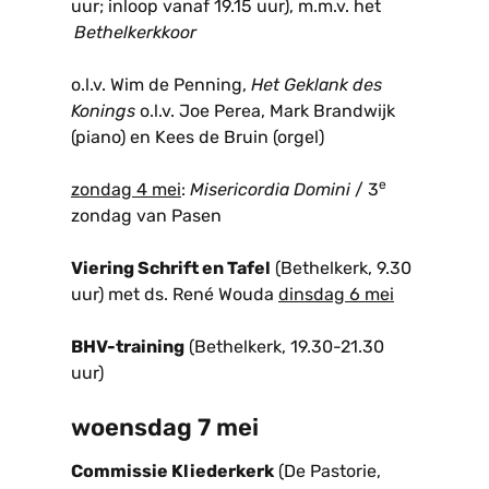
uur; inloop vanaf 19.15 uur), m.m.v. het
Bethelkerkkoor
o.l.v. Wim de Penning,
Het Geklank des
Konings
o.l.v. Joe Perea, Mark Brandwijk
(piano) en Kees de Bruin (orgel)
e
zondag 4 mei
:
Misericordia Domini
/ 3
zondag van Pasen
Viering Schrift en Tafel
(Bethelkerk, 9.30
uur) met ds. René Wouda
dinsdag 6 mei
BHV-training
(Bethelkerk, 19.30-21.30
uur)
woensdag 7 mei
Commissie Kliederkerk
(De Pastorie,