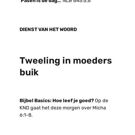
‘Pasen is de dag…’
NLB
645:5,6
DIENST VAN HET WOORD
Tweeling in moeders
buik
Bijbel Basics: Hoe leef je goed?
Op de
KND gaat het deze morgen over Micha
6:1-8.