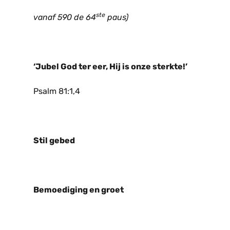
ste
vanaf 590 de 64
paus)
‘Jubel God ter eer, Hij is onze sterkte!’
Psalm 81:1,4
Stil gebed
Bemoediging en groet