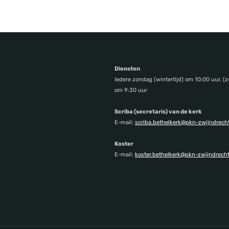
Diensten
Iedere zondag (wintertijd) om 10:00 uur, (z
om 9:30 uur
Scriba (secretaris) van de kerk
E-mail:
scriba.bethelkerk@pkn-zwijndrecht
Koster
E-mail:
koster.bethelkerk@pkn-zwijndrecht