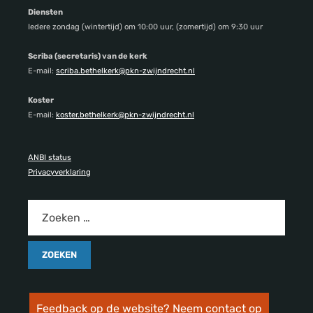
Diensten
Iedere zondag (wintertijd) om 10:00 uur, (zomertijd) om 9:30 uur
Scriba (secretaris) van de kerk
E-mail:
scriba.bethelkerk@pkn-zwijndrecht.nl
Koster
E-mail:
koster.bethelkerk@pkn-zwijndrecht.nl
ANBI status
Privacyverklaring
Feedback op de website? Neem contact op