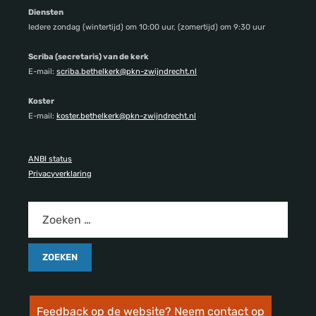
Diensten
Iedere zondag (wintertijd) om 10:00 uur, (zomertijd) om 9:30 uur
Scriba (secretaris) van de kerk
E-mail:
scriba.bethelkerk@pkn-zwijndrecht.nl
Koster
E-mail:
koster.bethelkerk@pkn-zwijndrecht.nl
ANBI status
Privacyverklaring
Feedback op de website? Neem contact op